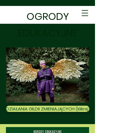
OGRODY
EDUKACYJNE
DZIAŁANIA GILDII ZMIENIAJĄCYCH (kliknij)