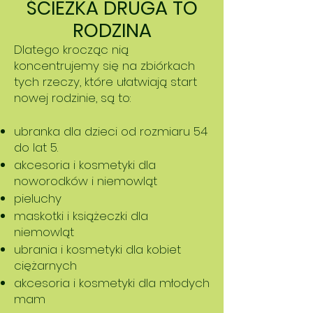
ŚCIEŻKA DRUGA TO
RODZINA
Dlatego krocząc nią
koncentrujemy się na zbiórkach
tych rzeczy, które ułatwiają start
nowej rodzinie, są to:
ubranka dla dzieci od rozmiaru 54
do lat 5.
akcesoria i kosmetyki dla
noworodków i niemowląt
pieluchy
maskotki i książeczki dla
niemowląt
ubrania i kosmetyki dla kobiet
ciężarnych
​akcesoria i kosmetyki dla młodych
mam