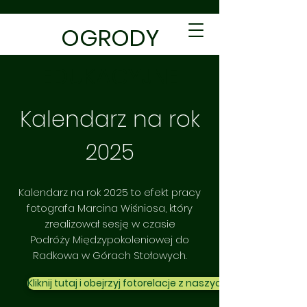
OGRODY
EDUKACYJNE
Kalendarz na rok
2025
Kalendarz na rok 2025 to efekt pracy
fotografa Marcina Wiśniosa, który
zrealizował sesję w czasie
Podróży Międzypokoleniowej do
Radkowa w Górach Stołowych.
Kliknij tutaj i obejrzyj fotorelacje z naszych wypraw