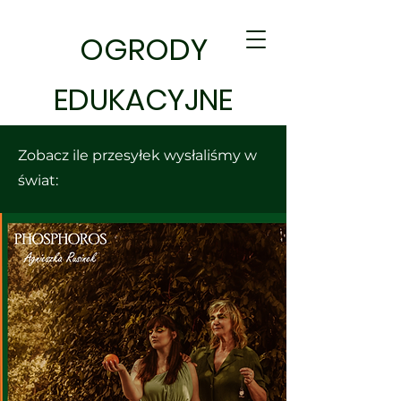
OGRODY
EDUKACYJNE
Zobacz ile przesyłek wysłaliśmy w
świat: