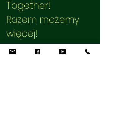
Together!
Razem możemy
więcej!
Get in touch so we can start
working together.
First Name
Last Name
Email